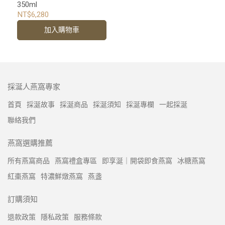
350ml
NT$6,280
加入購物車
採涎人燕窩專家
首頁
採涎故事
採涎商品
採涎須知
採涎專欄
一起採涎
聯絡我們
燕窩選購推薦
所有燕窩商品
燕窩禮盒專區
即享涎｜開袋即食燕窩
冰糖燕窩
紅棗燕窩
特濃鮮燉燕窩
燕盞
訂購須知
退款政策
隱私政策
服務條款