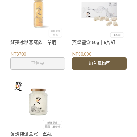
紅棗冰糖燕窩飲｜單瓶
燕盞禮盒 50g｜6片組
NT$780
NT$8,800
已售完
加入購物車
鮮燉特濃燕窩｜單瓶